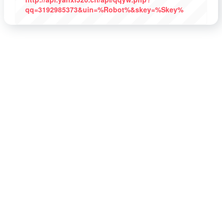
qq=3192985373&uin=%Robot%&skey=%Skey%