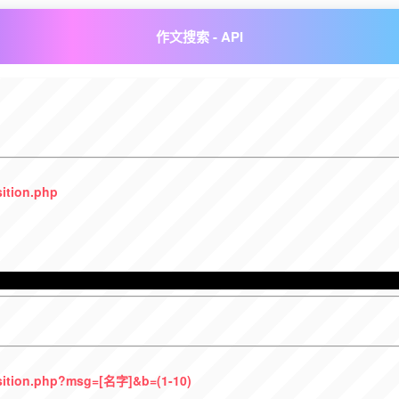
作文搜索 - API
sition.php
i/sition.php?msg=[名字]&b=(1-10)